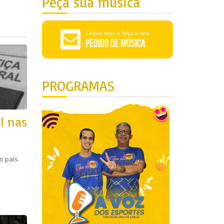
Peça sua música
Clique aqui e faça o seu
Pedido de Música
PROGRAMAS
l nas
o país.
s