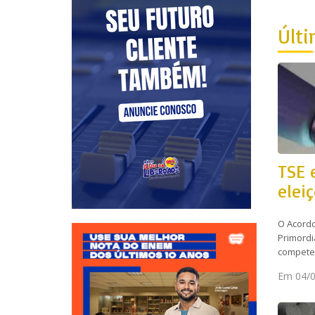
Últi
TSE 
elei
O Acordo
Primordi
competen
Em 04/0