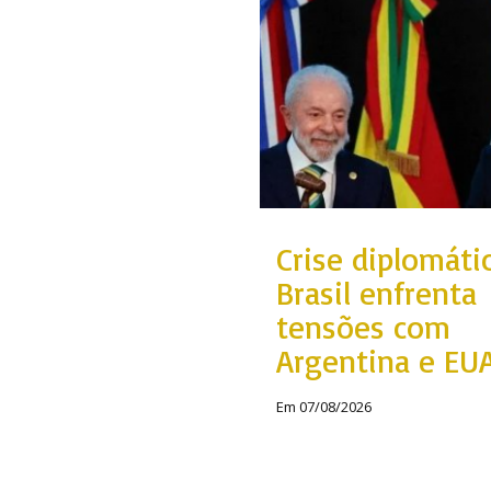
se diplomática:
sil enfrenta
nsões com EUA e
gentina
/08/2026
Crise diplomátic
Brasil enfrenta
tensões com
Argentina e EU
Em 07/08/2026