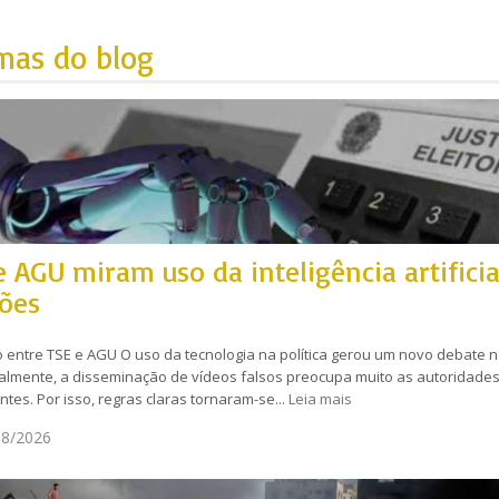
mas do blog
e AGU miram uso da inteligência artificia
ções
 entre TSE e AGU O uso da tecnologia na política gerou um novo debate n
almente, a disseminação de vídeos falsos preocupa muito as autoridade
tes. Por isso, regras claras tornaram-se...
Leia mais
8/2026