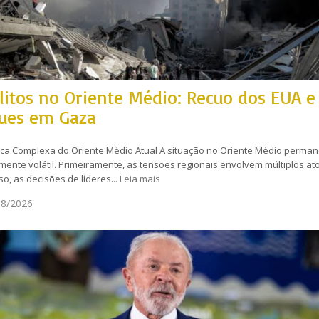
litos no Oriente Médio: Recuo dos EUA e
ues em Gaza
ca Complexa do Oriente Médio Atual A situação no Oriente Médio perma
ente volátil. Primeiramente, as tensões regionais envolvem múltiplos ato
so, as decisões de líderes...
Leia mais
8/2026