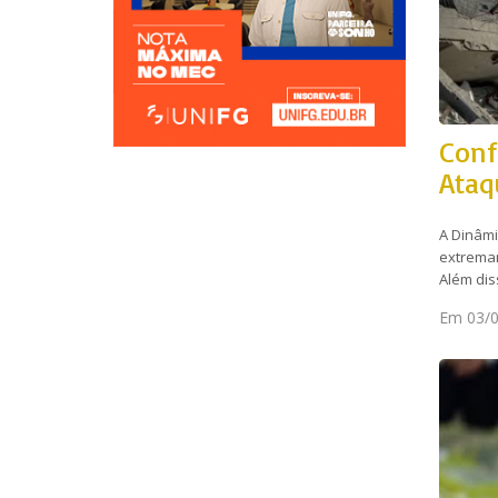
Conf
Ataq
A Dinâmi
extremam
Além dis
Em 03/0