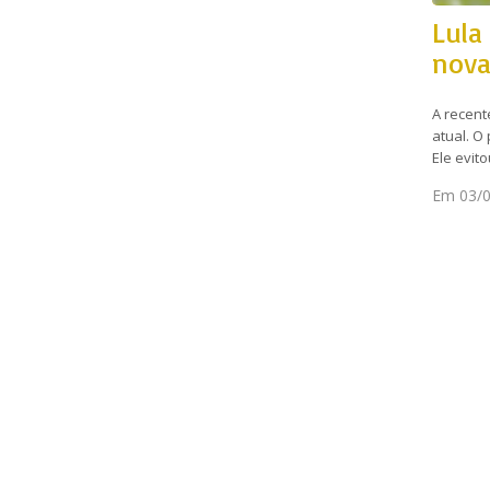
Lula
nova
A recent
atual. O
Ele evit
Em 03/0