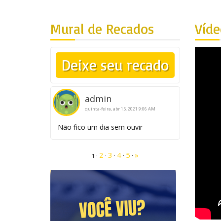
Mural de Recados
Víd
Deixe seu recado
admin
quinta-feira, abr 15. 2021 9:06 AM
Não fico um dia sem ouvir
2
3
4
5
»
·
·
·
·
·
1