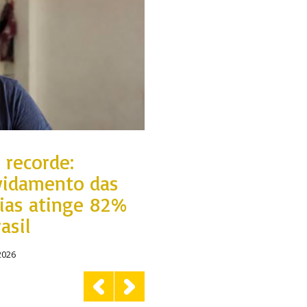
Alerta de ciclone
bomba atinge o
Brasil com ventos
temporais
Em 07/08/2026
 recorde:
vidamento das
lias atinge 82%
asil
2026