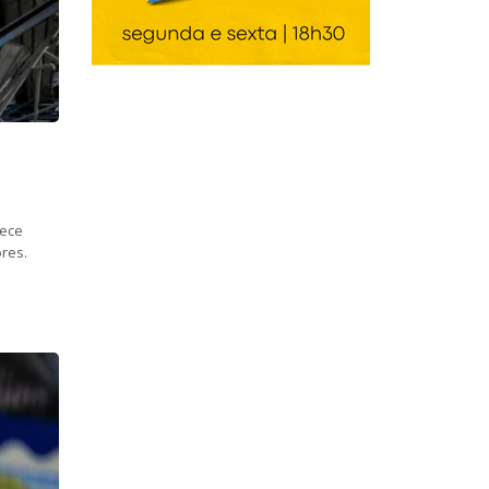
nece
res.