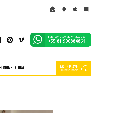
Fale conosco via Whatsapp:
+55 81 996884861
elinha e Telona