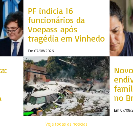
PF indicia 16
funcionários da
Voepass após
tragédia em Vinhedo
Em 07/08/2026
a:
Novo
endi
famí
A
no Br
Em 07/08/
Veja todas as noticias