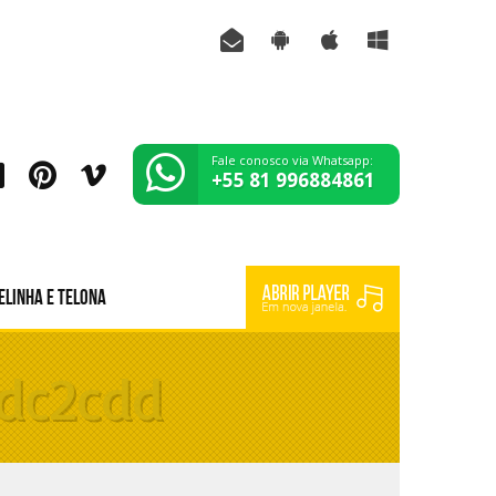
Fale conosco via Whatsapp:
+55 81 996884861
elinha e Telona
dc2cdd