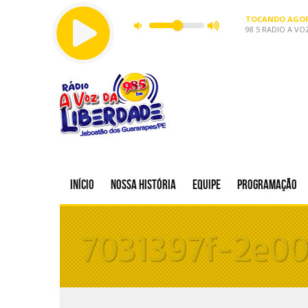
TOCANDO AGOR
98 5 RADIO A VO
Início
Nossa história
Equipe
Programação
7031397f-2e0