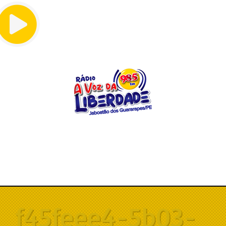
Menu
f45feee4-5b03-