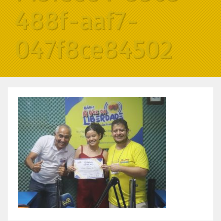
488f-aaf7-
047f8ce84502