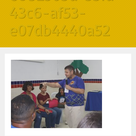
43c6-af53-
e07db4440a52