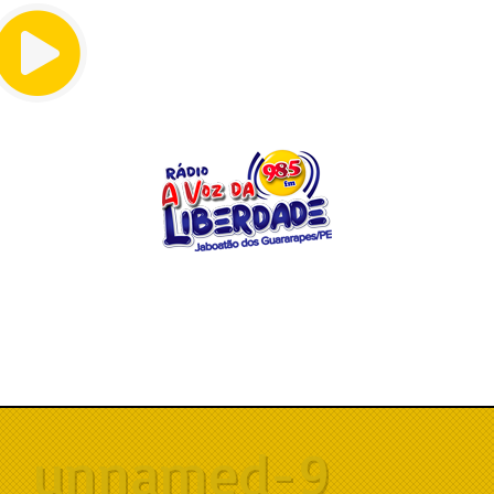
Menu
unnamed-9