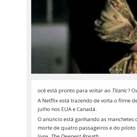
ocê está pronto para voltar ao
Titanic
? O
A Netflix
está trazendo de volta o filme 
julho nos EUA e Canadá.
O anúncio está ganhando as manchetes d
morte de quatro passageiros e do pilot
livre,
The Deepest Breath
.