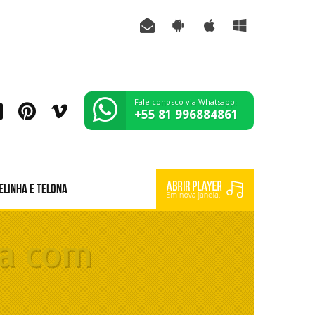
Fale conosco via Whatsapp:
+55 81 996884861
elinha e Telona
ia com