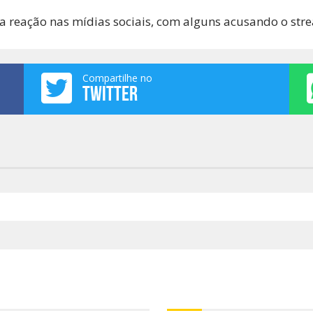
 reação nas mídias sociais, com alguns acusando o strea
Compartilhe no
TWITTER
e estamos?
Para refletir!