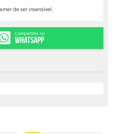
mer de ser insensível.
Compartilhe no
WHATSAPP
Curta no Facebook