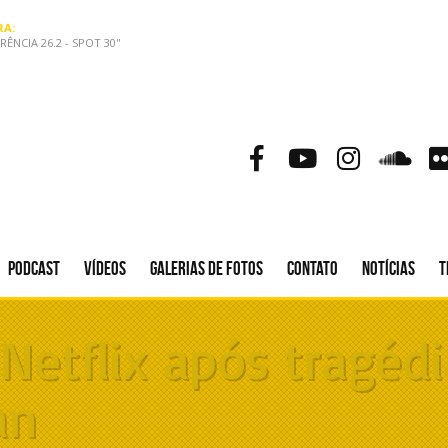
A:
ÊNCIA 26.2 - SPOT 30''
Podcast
Vídeos
Galerias de fotos
Contato
Notícias
T
a Netflix após tragéd
an