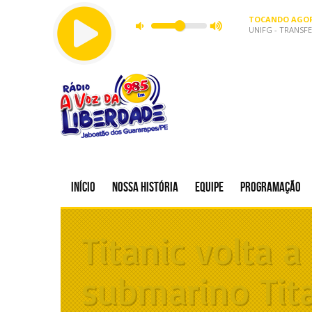
TOCANDO AGOR
UNIFG - TRANSFER
Início
Nossa história
Equipe
Programação
Titanic volta 
submarino Tit