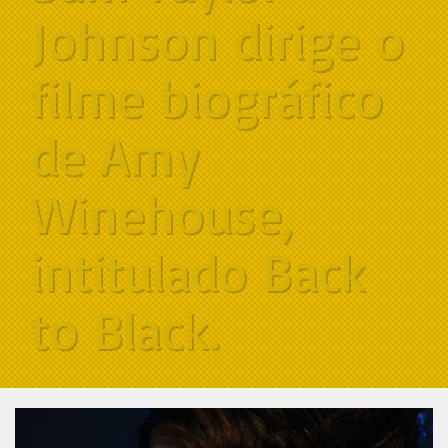
Johnson dirige o
filme biográfico
de Amy
Winehouse,
intitulado Back
to Black.