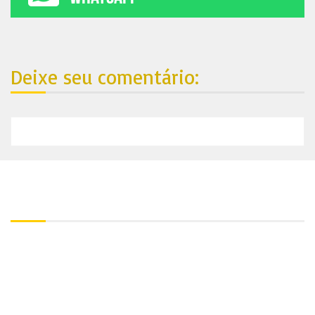
Deixe seu comentário:
Nosso endereço:
Contato:
+55 81 99688-4861
Utilize nosso Whatsapp:
+55 81 99688-4861