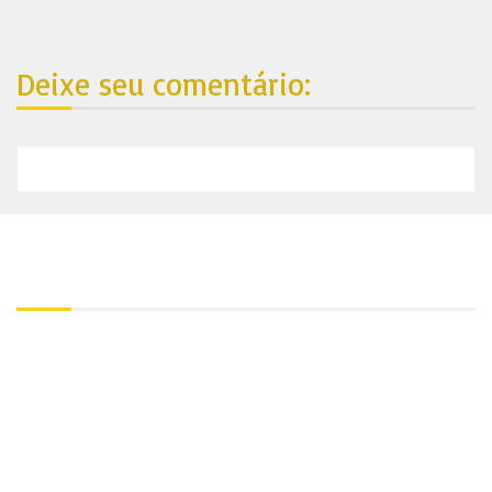
Deixe seu comentário:
Nosso endereço:
Contato:
+55 81 99688-4861
Utilize nosso Whatsapp:
+55 81 99688-4861
Endereço:
Av. Barreto de Menezes 567 – Marcos Freire, Jaboatão dos