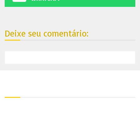
Deixe seu comentário:
Nosso endereço:
Contato:
+55 81 99688-4861
Utilize nosso Whatsapp:
+55 81 99688-4861
Endereço: