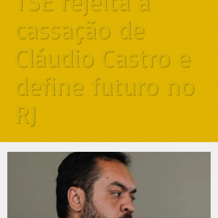
TSE rejeita a
cassação de
Cláudio Castro e
define futuro no
RJ