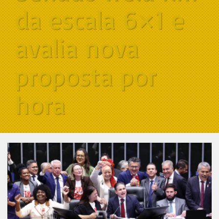
da escala 6×1 e
avalia nova
proposta por
hora