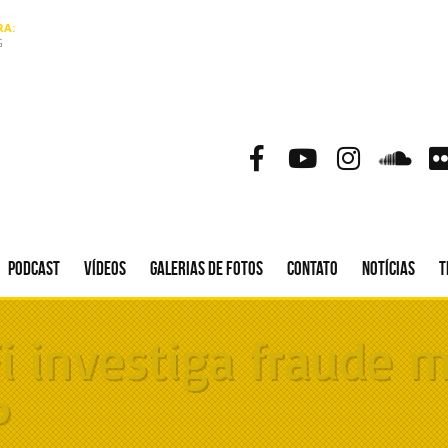
A:
G
Podcast
Vídeos
Galerias de fotos
Contato
Notícias
T
 investiga fraude m
P