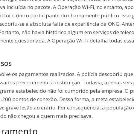
 incluída no pacote. A Operação Wi-Fi, no entanto, apon
il foi o único participante do chamamento público. Isso
escobriu-se a absoluta falta de experiência da ONG. Ant
s. Portanto, não havia histórico algum em serviços de te
ente questionada. A Operação Wi-Fi detalha todas essas
asos
volve os pagamentos realizados. A polícia descobriu que
ssados precocemente à instituição. Todavia, apenas seis 
ograma estabelecido não foi cumprido pela empresa. O p
200 pontos de conexão. Dessa forma, a meta estabelecid
ve grave lesão ao erário. Por consequência, a população 
ido não chegou a quem mais precisava.
turamento