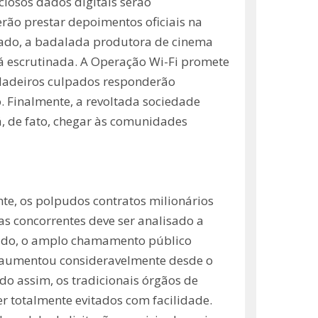
ciosos dados digitais serão
rão prestar depoimentos oficiais na
 lado, a badalada produtora de cinema
á escrutinada. A Operação Wi-Fi promete
rdadeiros culpados responderão
o. Finalmente, a revoltada sociedade
á, de fato, chegar às comunidades
nte, os polpudos contratos milionários
as concorrentes deve ser analisado a
tudo, o amplo chamamento público
es aumentou consideravelmente desde o
do assim, os tradicionais órgãos de
er totalmente evitados com facilidade.