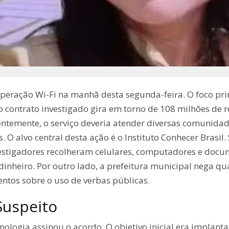
 Operação Wi-Fi na manhã desta segunda-feira. O foco pr
 o contrato investigado gira em torno de 108 milhões de r
entemente, o serviço deveria atender diversas comunidad
 O alvo central desta ação é o Instituto Conhecer Brasi
stigadores recolheram celulares, computadores e docum
 dinheiro. Por outro lado, a prefeitura municipal nega q
ntos sobre o uso de verbas públicas.
Suspeito
nologia assinou o acordo. O objetivo inicial era implant