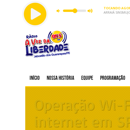
TOCANDO AGOR
ARRAIÁ SINSMUJ
Início
Nossa história
Equipe
Programação
Operação Wi-Fi
internet em S