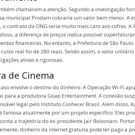
ambém chamaram a atenção. Segundo a investigação form
esa municipal Prodam cobraria um valor bem menor. A e
, o contrato da ONG seria muito mais caro aos cofres. 
disso, a diferença de preços indica possível superfatur
erdas financeiras. No entanto, a Prefeitura de São Paul
usto real foi de 280 reais. Sendo assim, o valor unitár
igações ativas e rigorosas.
ra de Cinema
caso envolve o destino do dinheiro. A Operação Wi-Fi ap
cai para a produtora Goap Entertainment. A conexão susp
ável legal pelo Instituto Conhecer Brasil. Além disso, Ka
é famosa atualmente por um projeto específico. Eles pr
onta a trajetória do ex-presidente Jair Bolsonaro. Portan
mente, dinheiro da internet gratuita pode ter pago a p