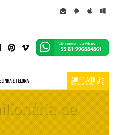
Fale conosco via Whatsapp:
+55 81 996884861
elinha e Telona
ilionária de