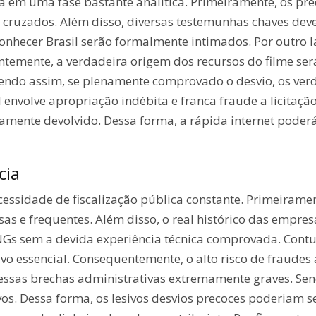
a em uma fase bastante analítica. Primeiramente, os pre
ruzados. Além disso, diversas testemunhas chaves deve
o Conhecer Brasil serão formalmente intimados. Por outro
temente, a verdadeira origem dos recursos do filme ser
 Sendo assim, se plenamente comprovado o desvio, os ve
envolve apropriação indébita e franca fraude a licitaçã
tamente devolvido. Dessa forma, a rápida internet poder
cia
necessidade de fiscalização pública constante. Primeirame
s e frequentes. Além disso, o real histórico das empres
ONGs sem a devida experiência técnica comprovada. Con
tivo essencial. Consequentemente, o alto risco de fraud
 essas brechas administrativas extremamente graves. Sen
os. Dessa forma, os lesivos desvios precoces poderiam s