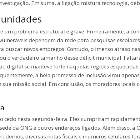
vestigação. Em suma, a ligação mistura tecnologia, deba
munidades
as é um problema estrutural e grave. Primeiramente, a con
s vulneráveis dependem da rede para pesquisas escolare
a buscar novos empregos. Contudo, o imenso atraso nas
lou o verdadeiro tamanho desse déficit municipal. Falta
ão digital se manteve forte naquelas regiões esquecidas. 
equentemente, a bela promessa de inclusão virou apenas 
 sua missão social. Em conclusão, os moradores locais
ia
go cedo nesta segunda-feira. Eles cumpriram rapidamen
 sede da ONG e outros endereços ligados. Além disso, a 
dernos, diversas notas fiscais e inúmeros celulares fora