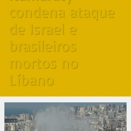
condena ataque
de Israel e
brasileiros
mortos no
Líbano