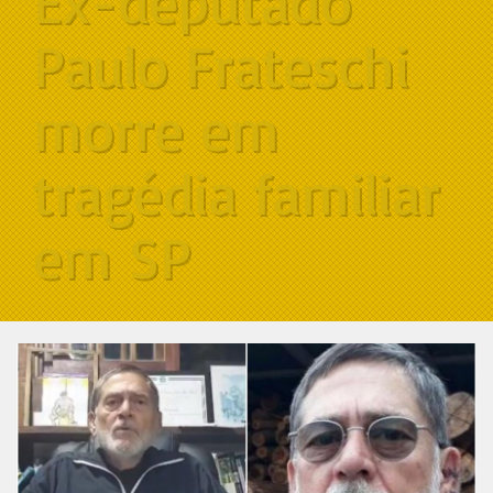
Ex-deputado
Paulo Frateschi
morre em
tragédia familiar
em SP