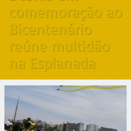
comemoração ao
Bicentenário
reúne multidão
na Esplanada