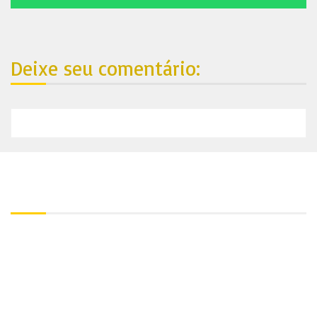
Deixe seu comentário:
Nosso endereço:
Contato:
+55 81 99688-4861
Utilize nosso Whatsapp:
+55 81 99688-4861
Endereço: