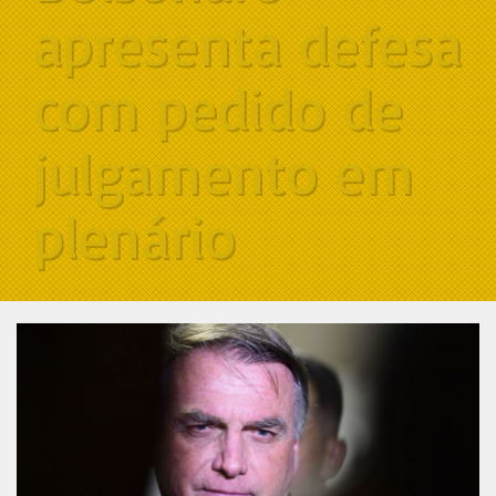
apresenta defesa
com pedido de
julgamento em
plenário