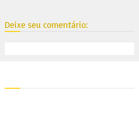
Deixe seu comentário:
Nosso endereço:
Contato:
+55 81 99688-4861
Utilize nosso Whatsapp:
+55 81 99688-4861
Endereço: