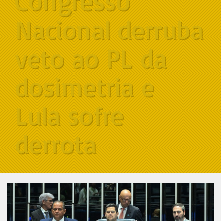
Congresso
Nacional derruba
veto ao PL da
dosimetria e
Lula sofre
derrota