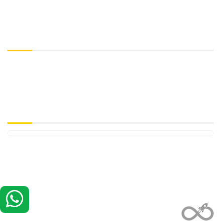
Para refletir!
“Quando o mundo acabar, quem dará a notícia será o rádio.
(Autor desconhecido)
Curta no Facebook
© Todos os direitos reservados a Hoost - 2018 ~ 2019