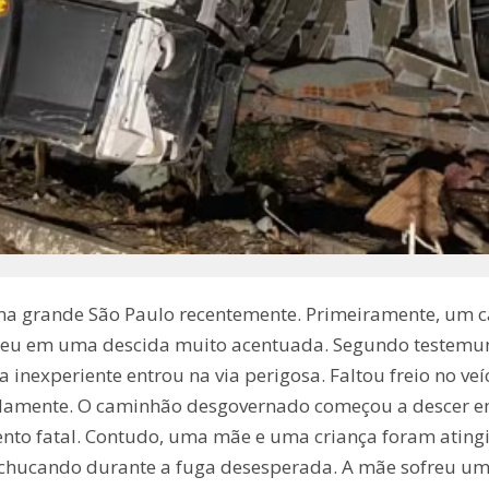
na grande São Paulo recentemente. Primeiramente, um
correu em uma descida muito acentuada. Segundo testemu
inexperiente entrou na via perigosa. Faltou freio no veí
idamente. O caminhão desgovernado começou a descer em 
ento fatal. Contudo, uma mãe e uma criança foram ating
ucando durante a fuga desesperada. A mãe sofreu uma l