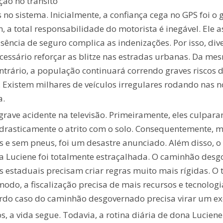
ção no trânsito
s no sistema. Inicialmente, a confiança cega no GPS foi o
, a total responsabilidade do motorista é inegável. Ele a
ência de seguro complica as indenizações. Por isso, dive
ecessário reforçar as blitze nas estradas urbanas. Da m
ntrário, a população continuará correndo graves riscos
xistem milhares de veículos irregulares rodando nas no
a.
grave acidente na televisão. Primeiramente, eles culpar
rasticamente o atrito com o solo. Consequentemente, m
os e sem pneus, foi um desastre anunciado. Além disso, o
ona Luciene foi totalmente estraçalhada. O caminhão de
s estaduais precisam criar regras muito mais rígidas. O
modo, a fiscalização precisa de mais recursos e tecnolog
urdo caso do caminhão desgovernado precisa virar um e
s, a vida segue. Todavia, a rotina diária de dona Lucien