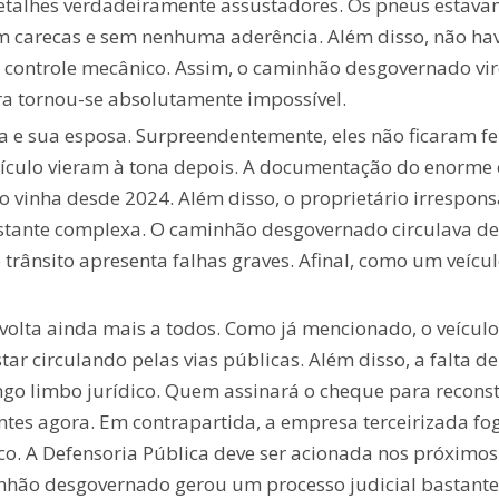
etalhes verdadeiramente assustadores. Os pneus estav
am carecas e sem nenhuma aderência. Além disso, não ha
e controle mecânico. Assim, o caminhão desgovernado vi
a tornou-se absolutamente impossível.
 e sua esposa. Surpreendentemente, eles não ficaram feri
veículo vieram à tona depois. A documentação do enorme
aso vinha desde 2024. Além disso, o proprietário irrespo
bastante complexa. O caminhão desgovernado circulava de
de trânsito apresenta falhas graves. Afinal, como um veí
lta ainda mais a todos. Como já mencionado, o veículo 
ar circulando pelas vias públicas. Além disso, a falta d
ngo limbo jurídico. Quem assinará o cheque para reconst
entes agora. Em contrapartida, a empresa terceirizada fo
o. A Defensoria Pública deve ser acionada nos próximos 
minhão desgovernado gerou um processo judicial bastante