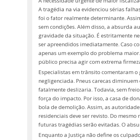
A necessidade urgente de maior fiscaliza
A tragédia na via evidenciou sérias falha
foi o fator realmente determinante. Assim
sem condições. Além disso, a absurda aus
gravidade da situação. É estritamente n
ser apreendidos imediatamente. Caso co
apenas um exemplo do problema maior. E
público precisa agir com extrema firmez
Especialistas em trânsito comentaram o 
negligenciada. Pneus carecas diminuem d
fatalmente deslizaria. Todavia, sem frei
força do impacto. Por isso, a casa de d
bola de demolição. Assim, as autoridade
residenciais deve ser revisto. Do mesmo 
futuras tragédias serão evitadas. O abs
Enquanto a Justiça não define os culpado