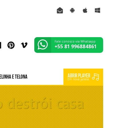
Fale conosco via Whatsapp:
+55 81 996884861
elinha e Telona
 destrói casa