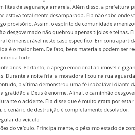
 fitas de segurança amarela. Além disso, a prefeitura p
ne estava totalmente desamparada. Ela não sabe onde va
rigo provisório. Assim, o espírito de comunidade ameni
hão desgovernado não quebrou apenas tijolos e telhas. E
al é imensurável neste caso específico. Em contrapartid
vida é o maior bem. De fato, bens materiais podem ser 
ontinua forte.
nte anos. Portanto, o apego emocional ao imóvel é gigan
s. Durante a noite fria, a moradora ficou na rua aguar
Contudo, a vítima demonstrou uma fé inabalável diante 
 a gratidão a Deus é enorme. Afinal, o caminhão desgove
durante o acidente. Ela disse que é muito grata por est
a, o cenário de destruição é completamente desolador.
gular do veículo
es do veículo. Principalmente, o péssimo estado de con