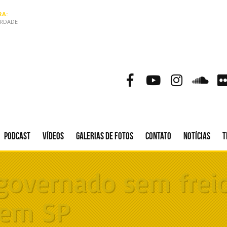
A:
ERDADE
Podcast
Vídeos
Galerias de fotos
Contato
Notícias
T
overnado sem freio
 em SP