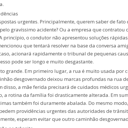
a.
idências
spostas urgentes. Principalmente, querem saber de fato 
pelo gravíssimo acidente? Ou a empresa que contratou o 
 princípio, o condutor não apresentou soluções rápida
 mencionou que tentará resolver na base da conversa ami
caso, acionará rapidamente o tribunal de pequenas causa
cesso pode ser longo e muito desgastante.
o grande. Em primeiro lugar, a rua é muito usada por c
minhão desgovernado deixou marcas profundas na rua de 
 disso, a mãe ferida precisará de cuidados médicos urge
a rotina da família foi drasticamente alterada. Em su
 vítimas também foi duramente abalada. Do mesmo modo
 pedem providências urgentes das autoridades de trânsit
mente, esperam evitar que outro caminhão desgovernad