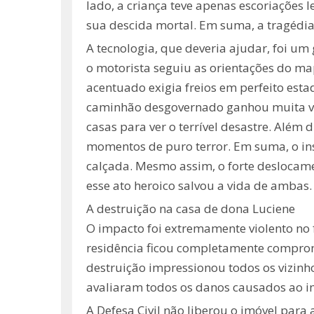
lado, a criança teve apenas escoriações 
sua descida mortal. Em suma, a tragédia 
A tecnologia, que deveria ajudar, foi um
o motorista seguiu as orientações do m
acentuado exigia freios em perfeito est
caminhão desgovernado ganhou muita vel
casas para ver o terrível desastre. Além
momentos de puro terror. Em suma, o ins
calçada. Mesmo assim, o forte deslocame
esse ato heroico salvou a vida de ambas
A destruição na casa de dona Luciene
O impacto foi extremamente violento no f
residência ficou completamente comprom
destruição impressionou todos os vizinho
avaliaram todos os danos causados ao imó
A Defesa Civil não liberou o imóvel par