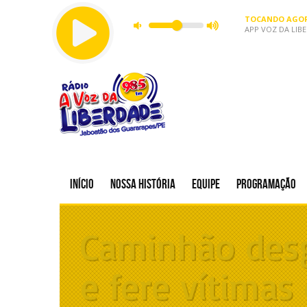
TOCANDO AGOR
APP VOZ DA LIB
Início
Nossa história
Equipe
Programação
Caminhão desg
e fere vítimas