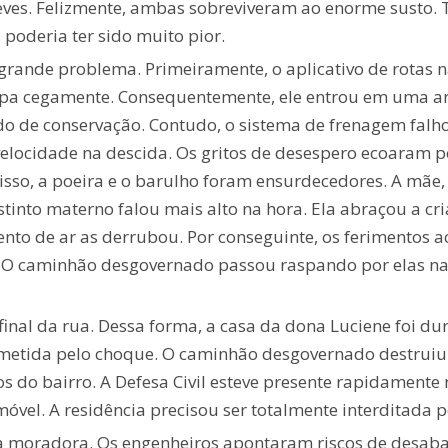
leves. Felizmente, ambas sobreviveram ao enorme susto. 
poderia ter sido muito pior.
 grande problema. Primeiramente, o aplicativo de rotas n
apa cegamente. Consequentemente, ele entrou em uma ar
ado de conservação. Contudo, o sistema de frenagem falh
ocidade na descida. Os gritos de desespero ecoaram p
 disso, a poeira e o barulho foram ensurdecedores. A mã
tinto materno falou mais alto na hora. Ela abraçou a c
nto de ar as derrubou. Por conseguinte, os ferimentos a
. O caminhão desgovernado passou raspando por elas na 
inal da rua. Dessa forma, a casa da dona Luciene foi du
etida pelo choque. O caminhão desgovernado destruiu p
s do bairro. A Defesa Civil esteve presente rapidamente
vel. A residência precisou ser totalmente interditada p
a a moradora. Os engenheiros apontaram riscos de desa