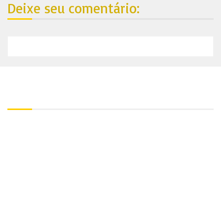
Deixe seu comentário:
Nosso endereço:
Contato:
+55 81 99688-4861
Utilize nosso Whatsapp:
+55 81 99688-4861
Endereço:
Av. Barreto de Menezes 567 – Marcos Freire, Jaboatão dos
Guararapes – PE, 54360-070