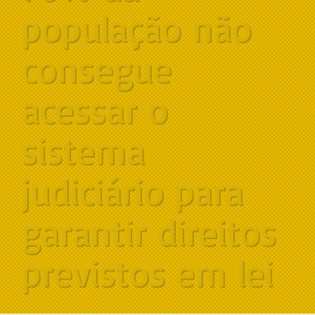
população não
consegue
acessar o
sistema
judiciário para
garantir direitos
previstos em lei