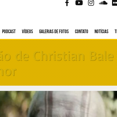
Podcast
Vídeos
Galerias de fotos
Contato
Notícias
T
o de Christian Bale
hor