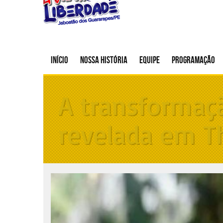
Início
Nossa história
Equipe
Programação
A transformaçã
revelada em T