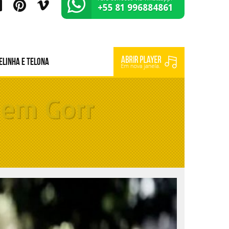
+55 81 996884861
elinha e Telona
 em Gorr