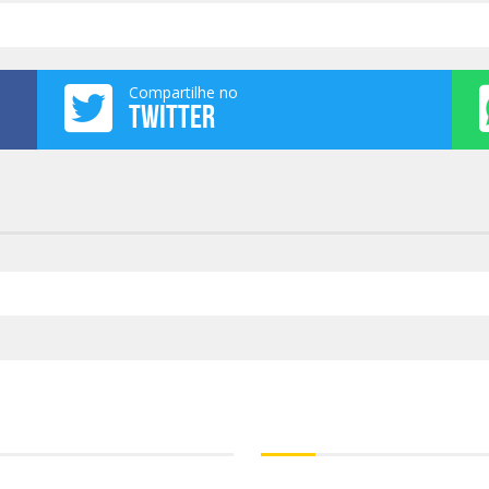
Compartilhe no
TWITTER
e estamos?
Para refletir!
“Quando o mundo acabar, quem d