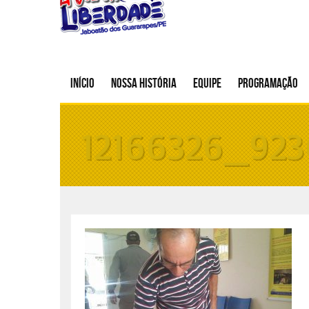
Início
Nossa história
Equipe
Programação
12166326_92