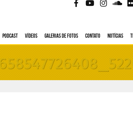
Podcast
Vídeos
Galerias de fotos
Contato
Notícias
T
3658547726408_52