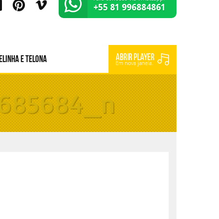
+55 81 996884861
elinha e Telona
2685684_n